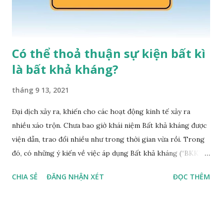
Có thể thoả thuận sự kiện bất kì
là bất khả kháng?
tháng 9 13, 2021
Đại dịch xảy ra, khiến cho các hoạt động kinh tế xảy ra
nhiều xáo trộn. Chưa bao giờ khái niệm Bất khả kháng được
viện dẫn, trao đổi nhiều như trong thời gian vừa rồi. Trong
đó, có những ý kiến về việc áp dụng Bất khả kháng (“BKK”)
tôi cho là cần phải được xem xét lại. Các câu hỏi được đặt ra
CHIA SẺ
ĐĂNG NHẬN XÉT
ĐỌC THÊM
trong bài viết này: