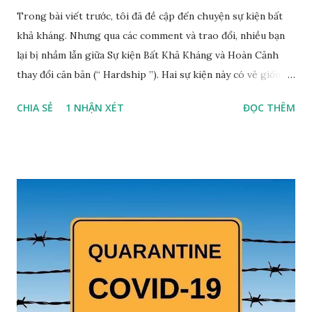
Trong bài viết trước, tôi đã đề cập đến chuyện sự kiện bất
khả kháng. Nhưng qua các comment và trao đổi, nhiều bạn
lại bị nhầm lẫn giữa Sự kiện Bất Khả Kháng và Hoàn Cảnh
thay đổi căn bản (“ Hardship ”). Hai sự kiện này có vẻ giống
nhau, trên thực tế lại rất khác nhau về căn cứ, hậu quả pháp
CHIA SẺ
1 NHẬN XÉT
ĐỌC THÊM
lý và cách ứng dụng vào Hợp đồng. bài viết này giải thích
cho bạn ba (03) điểm khác biệt đó.