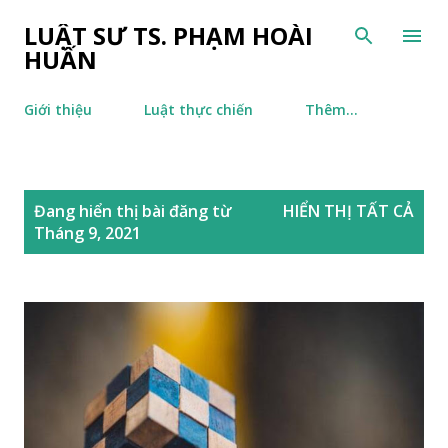
Chuyển đến nội dung chính
LUẬT SƯ TS. PHẠM HOÀI
HUẤN
Giới thiệu
Luật thực chiến
Thêm…
B
Đang hiển thị bài đăng từ
HIỂN THỊ TẤT CẢ
à
Tháng 9, 2021
i
đ
ă
n
g