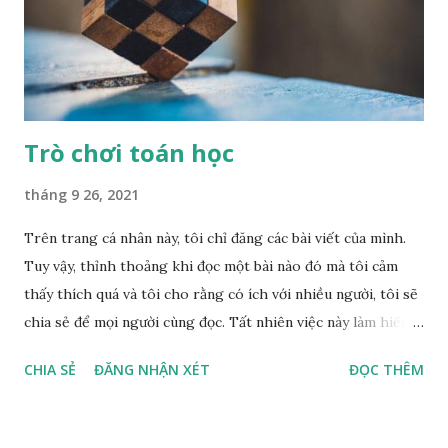
Trò chơi toán học
tháng 9 26, 2021
Trên trang cá nhân này, tôi chỉ đăng các bài viết của mình.
Tuy vậy, thỉnh thoảng khi đọc một bài nào đó mà tôi cảm
thấy thích quá và tôi cho rằng có ích với nhiều người, tôi sẽ
chia sẻ để mọi người cùng đọc. Tất nhiên việc này làm hiếm
thôi. Sau đây là một bài rất thú vị của Dương Ngọc Thái, một
CHIA SẺ
ĐĂNG NHẬN XÉT
ĐỌC THÊM
Kĩ sư An ninh mạng của Google đã đăng trên Vnexpress
ngày 29.06.2021.