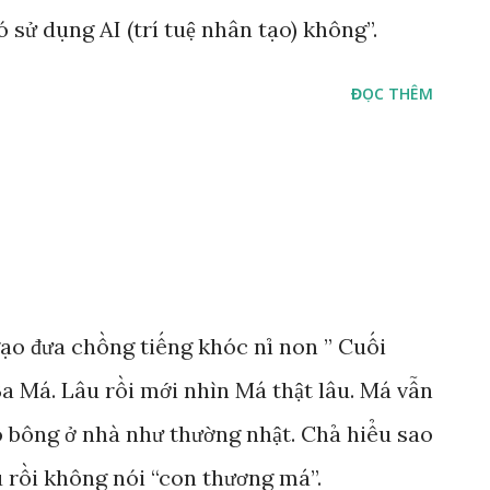
 sử dụng AI (trí tuệ nhân tạo) không”.
ĐỌC THÊM
gạo đưa chồng tiếng khóc nỉ non ” Cuối
Ba Má. Lâu rồi mới nhìn Má thật lâu. Má vẫn
ồ bông ở nhà như thường nhật. Chả hiểu sao
rồi không nói “con thương má”.