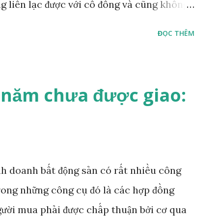
ng liên lạc được với cổ đông và cũng không
 đông, thì phần cổ tức mà cổ đông ấy được
ĐỌC THÊM
o?”.
năm chưa được giao:
inh doanh bất động sản có rất nhiều công
rong những công cụ đó là các hợp đồng
gười mua phải được chấp thuận bởi cơ qua