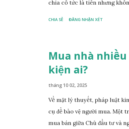
chia cổ tức là tiền nhưng khô
có thông tin tài khoản của cổ
CHIA SẺ
ĐĂNG NHẬN XÉT
hưởng sẽ được xử lý như thế nà
Mua nhà nhiều 
kiện ai?
tháng 10 02, 2025
Về mặt lý thuyết, pháp luật k
cụ để bảo vệ người mua. Một t
mua bán giữa Chủ đầu tư và n