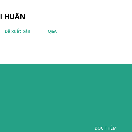
Chuyển đến nội dung chính
ÀI HUẤN
Đã xuất bản
Q&A
ĐỌC THÊM