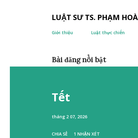
LUẬT SƯ TS. PHẠM HO
Giới thiệu
Luật thực chiến
B
Bài đăng nổi bật
à
i
Tết
đ
ă
n
tháng 2 07, 2026
g
CHIA SẺ
1 NHẬN XÉT