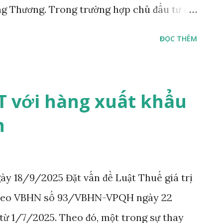
ng Thương. Trong trường hợp chủ đầu tư có
hẩm định hợp đồng mẫu sẽ là Cục quản lý
ĐỌC THÊM
 dùng ( “VCA” )).
 với hàng xuất khẩu
n
ày 18/9/2025 Đặt vấn đề Luật Thuế giá trị
theo VBHN số 93/VBHN-VPQH ngày 22
 từ 1/7/2025. Theo đó, một trong sự thay