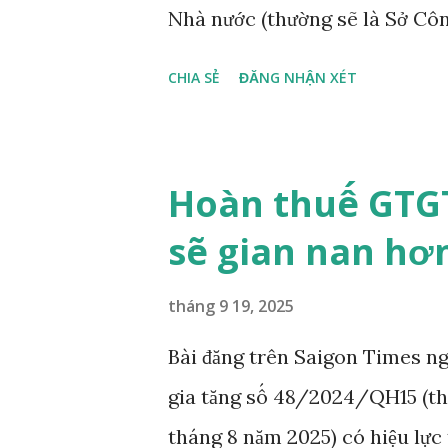
Nhà nước (thường sẽ là Sở Cô
vốn nước ngoài, thì cơ quan t
CHIA SẺ
ĐĂNG NHẬN XÉT
Cạnh tranh & Bảo vệ người tiêu
Hoàn thuế GTGT
sẽ gian nan hơ
tháng 9 19, 2025
Bài đăng trên Saigon Times ng
gia tăng số 48/2024/QH15 (
tháng 8 năm 2025) có hiệu lực