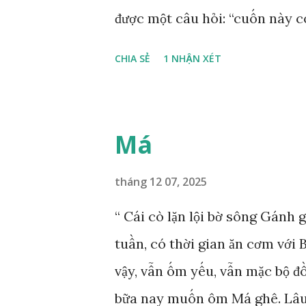
được một câu hỏi: “cuốn này có
CHIA SẺ
1 NHẬN XÉT
Má
tháng 12 07, 2025
“ Cái cò lặn lội bờ sông Gánh 
tuần, có thời gian ăn cơm với 
vậy, vẫn ốm yếu, vẫn mặc bộ đ
bữa nay muốn ôm Má ghê. Lâu 