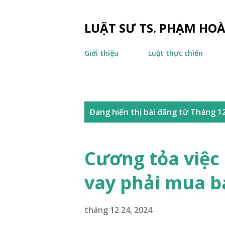
LUẬT SƯ TS. PHẠM HO
Giới thiệu
Luật thực chiến
B
Đang hiển thị bài đăng từ Tháng 12
à
i
Cương tỏa việc
đ
vay phải mua b
ă
n
tháng 12 24, 2024