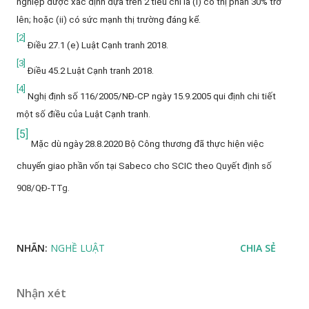
nghiệp được xác định dựa trên 2 tiêu chí là (i) có thị phần 30% trở
lên; hoặc (ii) có sức mạnh thị trường đáng kể.
[2]
Điều
27.1 (e) Luật Cạnh tranh 2018.
[3]
Điều
45.2 Luật Cạnh tranh 2018.
[4]
Nghị
định số 116/2005/NĐ-CP ngày 15.9.2005 qui định chi tiết
một số điều của Luật Cạnh tranh.
[5]
Mặc
dù ngày 28.8.2020 Bộ Công thương đã thực hiện việc
chuyển giao phần vốn tại Sabeco cho SCIC theo
Quyết định số
908/QĐ-TTg
.
NHÃN:
NGHỀ LUẬT
CHIA SẺ
Nhận xét