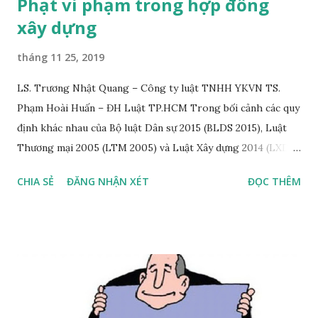
Phạt vi phạm trong hợp đồng
xây dựng
tháng 11 25, 2019
LS. Trương Nhật Quang – Công ty luật TNHH YKVN TS.
Phạm Hoài Huấn – ĐH Luật TP.HCM Trong bối cảnh các quy
định khác nhau của Bộ luật Dân sự 2015 (BLDS 2015), Luật
Thương mại 2005 (LTM 2005) và Luật Xây dựng 2014 (LXD
2014) về mức phạt vi phạm tối đa có thể được áp dụng đối
CHIA SẺ
ĐĂNG NHẬN XÉT
ĐỌC THÊM
với hợp đồng xây dựng, bài viết này sẽ thảo luận hai vấn đề
pháp lý sau, bao gồm: