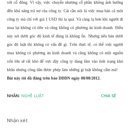
v
ớ
i c
ổ
đ
ông. Vì v
ậ
y, vi
ệ
c chuy
ể
n nh
ượ
ng c
ổ
ph
ầ
n không
ả
nh h
ưở
ng
đế
n kh
ả
n
ă
ng tr
ả
n
ợ
c
ủ
a công ty. Cái c
ầ
n nói là vi
ệ
c mua bán c
ả
m
ộ
t
công ty mà ch
ỉ
v
ớ
i giá 1 USD thì l
ạ
quá. Và càng l
ạ
h
ơ
n khi ng
ườ
i
đ
i
mua l
ạ
i không có ti
ề
n và c
ũ
ng không có ph
ươ
ng án kinh doanh.
Đ
i
ề
u
này xét d
ướ
i góc
độ
kinh t
ế
đ
úng là không
ổ
n. Nh
ư
ng n
ế
u bàn d
ướ
i
góc
độ
lu
ậ
t thì không có v
ấ
n
đề
gì. Trên th
ự
c t
ế
, có th
ể
vi
ệ
c ng
ườ
i
mua không có ph
ươ
ng án kinh doanh và c
ũ
ng không có m
ộ
t ngu
ồ
n
v
ố
n l
ớ
n s
ẽ
r
ấ
t khó
để
v
ự
c d
ậ
y công ty
đ
ang lâm vào tình tr
ạ
ng khó
kh
ă
n nh
ư
ng công dân
đượ
c phép làm nh
ữ
ng gì lu
ậ
t không c
ấ
m mà!
Bài này tôi đã đăng trên báo DDDN ngày 08/08/2012.
NHÃN:
NGHỀ LUẬT
CHIA SẺ
Nhận xét