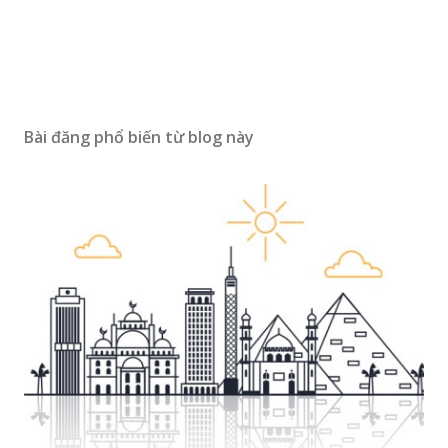
Đ
ă
n
Bài đăng phổ biến từ blog này
g
n
h
ậ
n
x
é
t