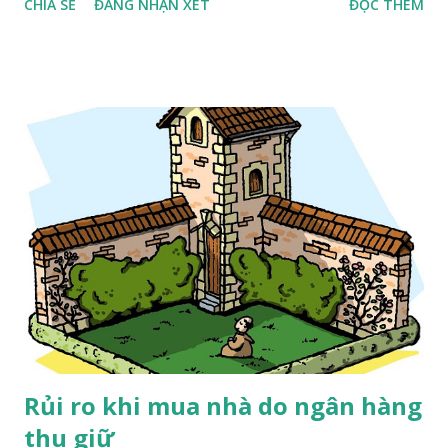
CHIA SẺ
ĐĂNG NHẬN XÉT
ĐỌC THÊM
dứt]. Tôi tôn trọng quan điểm của Luật sư Trương Thanh
Đức, nhưng cách tiếp cận của tôi khác anh .
Rủi ro khi mua nhà do ngân hàng
thu giữ