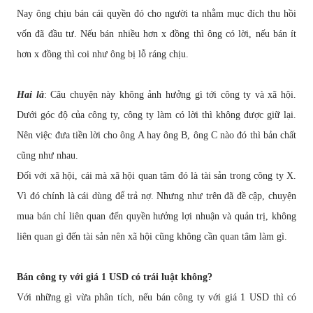
Nay ông ch
ị
u bán cái quy
ề
n
đ
ó cho ng
ườ
i ta nh
ằ
m m
ụ
c
đ
ích thu h
ồ
i
v
ố
n
đ
ã
đầ
u t
ư
. N
ế
u bán nhi
ề
u h
ơ
n x
đồ
ng thì ông có l
ờ
i, n
ế
u bán ít
h
ơ
n x
đồ
ng thì coi nh
ư
ông b
ị
l
ỗ
ráng ch
ị
u.
Hai là
: Câu chuy
ệ
n này không
ả
nh h
ưở
ng gì t
ớ
i công ty và xã h
ộ
i.
D
ướ
i góc
độ
c
ủ
a công ty, công ty làm có l
ờ
i thì không
đượ
c gi
ữ
l
ạ
i.
Nên vi
ệ
c
đư
a ti
ề
n l
ờ
i cho ông A hay ông B, ông C nào
đ
ó thì b
ả
n ch
ấ
t
c
ũ
ng nh
ư
nhau.
Đố
i v
ớ
i xã h
ộ
i, cái mà xã h
ộ
i quan tâm
đ
ó là tài s
ả
n trong công ty X.
Vì
đ
ó chính là cái dùng
để
tr
ả
n
ợ
. Nh
ư
ng nh
ư
trên
đ
ã
đề
c
ậ
p, chuy
ệ
n
mua bán ch
ỉ
liên quan
đế
n quy
ề
n h
ưở
ng l
ợ
i nhu
ậ
n và qu
ả
n tr
ị
, không
liên quan gì
đế
n tài s
ả
n nên xã h
ộ
i c
ũ
ng không c
ầ
n quan tâm làm gì.
Bán công ty v
ớ
i giá 1 USD có trái lu
ậ
t không?
V
ớ
i nh
ữ
ng gì v
ừ
a phân tích, n
ế
u bán công ty v
ớ
i giá 1 USD thì có