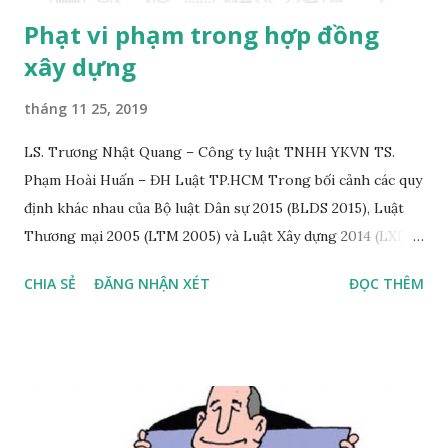
Phạt vi phạm trong hợp đồng
xây dựng
tháng 11 25, 2019
LS. Trương Nhật Quang – Công ty luật TNHH YKVN TS.
Phạm Hoài Huấn – ĐH Luật TP.HCM Trong bối cảnh các quy
định khác nhau của Bộ luật Dân sự 2015 (BLDS 2015), Luật
Thương mại 2005 (LTM 2005) và Luật Xây dựng 2014 (LXD
2014) về mức phạt vi phạm tối đa có thể được áp dụng đối
CHIA SẺ
ĐĂNG NHẬN XÉT
ĐỌC THÊM
với hợp đồng xây dựng, bài viết này sẽ thảo luận hai vấn đề
pháp lý sau, bao gồm: