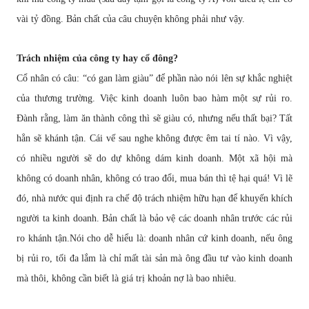
vài t
ỷ
đồ
ng. B
ả
n ch
ấ
t c
ủ
a câu chuy
ệ
n không ph
ả
i nh
ư
v
ậ
y.
Trách nhi
ệ
m c
ủ
a công ty hay c
ổ
đ
ông?
C
ổ
nhân có câu: “có gan làm giàu”
để
ph
ầ
n nào nói lên s
ự
kh
ắ
c nghi
ệ
t
c
ủ
a th
ươ
ng tr
ườ
ng. Vi
ệ
c kinh doanh luôn bao hàm m
ộ
t s
ự
r
ủ
i ro.
Đ
ành r
ằ
ng, làm
ă
n thành công thì s
ẽ
giàu có, nh
ư
ng n
ế
u th
ấ
t b
ạ
i? T
ấ
t
h
ẳ
n s
ẽ
khánh t
ậ
n. Cái v
ế
sau nghe không
đượ
c êm tai tí nào. Vì v
ậ
y,
có nhi
ề
u ng
ườ
i s
ẽ
do d
ự
không dám kinh doanh. M
ộ
t xã h
ộ
i mà
không có doanh nhân, không có trao
đổ
i, mua bán thì t
ệ
h
ạ
i quá! Vì l
ẽ
đ
ó, nhà n
ướ
c qui
đị
nh ra ch
ế
độ
trách nhi
ệ
m h
ữ
u h
ạ
n
để
khuy
ế
n khích
ng
ườ
i ta kinh doanh. B
ả
n ch
ấ
t là b
ả
o v
ệ
các doanh nhân tr
ướ
c các r
ủ
i
ro khánh t
ậ
n.Nói cho d
ễ
hi
ể
u là: doanh nhân c
ứ
kinh doanh, n
ế
u ông
b
ị
r
ủ
i ro, t
ố
i
đ
a l
ắ
m là ch
ỉ
m
ấ
t tài s
ả
n mà ông
đầ
u t
ư
vào kinh doanh
mà thôi, không c
ầ
n bi
ế
t là giá tr
ị
kho
ả
n n
ợ
là bao nhiêu.