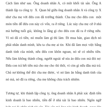
Cách làm nh
ư
sau. Ông doanh nhân A, có m
ộ
t kh
ố
i tài s
ả
n. Ông A
thành l
ậ
p ra công ty X. Quan h
ệ
gi
ữ
a ông doanh nhân A và công ty X
nh
ư
cha m
ẹ
v
ớ
i
đứ
a con
đ
ã tr
ưở
ng thành. Cha m
ẹ
cho
đứ
a con m
ộ
t
món ti
ề
n
để
đứ
a con này có v
ố
n, ra
ở
riêng. Lúc này cha m
ẹ
c
ứ
ở
nhà
mà h
ưở
ng tu
ổ
i già, không lo l
ắ
ng gì cho
đứ
a con
đ
ã ra
ở
riêng n
ữ
a.
Vì nó
đ
ã có ti
ề
n, nó mu
ố
n làm gì thì làm.
Đ
i mua bán, giao d
ị
ch nó
ph
ả
i nhân danh mình, kêu ta cha m
ẹ
ai tin. Khi
đ
ã làm m
ọ
i vi
ệ
c b
ằ
ng
danh tính c
ủ
a mình, n
ế
u
đứ
a con khôn ngoan, nó s
ẽ
có nhi
ề
u ti
ề
n.
N
ế
u làm không thành công, ng
ườ
i ngoài s
ẽ
níu áo
đứ
a con mà
đ
òi n
ợ
.
Đứ
a con tr
ả
h
ế
t ti
ề
n mà cho m
ẹ
cho thì thôi, vì còn gì n
ữ
a
đ
âu mà tr
ả
.
Ch
ủ
n
ợ
không th
ể
đ
òi cha m
ẹ
đượ
c, vì nó làm
ă
n b
ằ
ng danh tính c
ủ
a
nó mà, nó
đ
ã ra riêng, cha m
ẹ
không ch
ị
u trách nhi
ệ
m.
T
ươ
ng t
ự
, khi thành l
ậ
p công ty, ông doanh nhân A ph
ả
i xác
đị
nh ti
ề
n
kinh doanh là bao nhiêu, ti
ề
n
để
ở
nhà xài là bao nhiêu. Ngôn ng
ữ