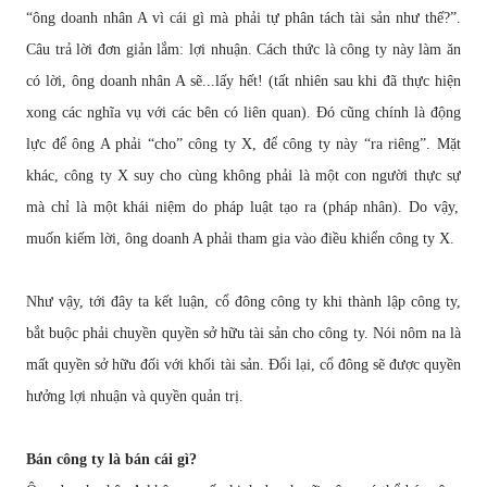
“ông doanh nhân A vì cái gì mà ph
ả
i t
ự
phân tách tài s
ả
n nh
ư
th
ế
?”.
Câu tr
ả
l
ờ
i
đơ
n gi
ả
n l
ắ
m: l
ợ
i nhu
ậ
n. Cách th
ứ
c là công ty này làm
ă
n
có l
ờ
i, ông doanh nhân A s
ẽ
...l
ấ
y h
ế
t! (t
ấ
t nhiên sau khi
đ
ã th
ự
c hi
ệ
n
xong các ngh
ĩ
a v
ụ
v
ớ
i các bên có liên quan).
Đ
ó c
ũ
ng chính là
độ
ng
l
ự
c
để
ông A ph
ả
i “cho” công ty X,
để
công ty này “ra riêng”. M
ặ
t
khác, công ty X suy cho cùng không ph
ả
i là m
ộ
t con ng
ườ
i th
ự
c s
ự
mà ch
ỉ
là m
ộ
t khái ni
ệ
m do pháp lu
ậ
t t
ạ
o ra (pháp nhân). Do v
ậ
y,
mu
ố
n ki
ế
m l
ờ
i, ông doanh A ph
ả
i tham gia vào
đ
i
ề
u khi
ể
n công ty X.
Nh
ư
v
ậ
y, t
ớ
i
đ
ây ta k
ế
t lu
ậ
n, c
ổ
đ
ông công ty khi thành l
ậ
p công ty,
b
ắ
t bu
ộ
c ph
ả
i chuy
ề
n quy
ề
n s
ở
h
ữ
u tài s
ả
n cho công ty. Nói nôm na là
m
ấ
t quy
ề
n s
ở
h
ữ
u
đố
i v
ớ
i kh
ố
i tài s
ả
n.
Đổ
i l
ạ
i, c
ổ
đ
ông s
ẽ
đượ
c quy
ề
n
h
ưở
ng l
ợ
i nhu
ậ
n và quy
ề
n qu
ả
n tr
ị
.
Bán công ty là bán cái gì?