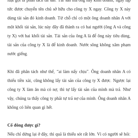
lu
ậ
t g
ọ
i là phân tách tài s
ả
n. Tài s
ả
n mà ông này kinh doanh, ngay l
ậ
p
t
ứ
c
đượ
c chuy
ể
n tên ch
ủ
s
ở
h
ữ
u cho công ty X ngay. Công ty X này
dùng tài s
ả
n
đ
ó kinh doanh. T
ừ
ch
ỗ
ch
ỉ
có m
ộ
t ông doanh nhân A v
ớ
i
m
ộ
t kh
ố
i tài s
ả
n, lúc này
đ
ây
đ
ã thành ra có hai ng
ườ
i (ông A và công
ty X) v
ớ
i hai kh
ố
i tài s
ả
n. Tài s
ả
n c
ủ
a ông A là
để
ông này tiêu dùng,
tài s
ả
n c
ủ
a công ty X là
để
kinh doanh. N
ướ
c sông không xâm ph
ạ
m
n
ướ
c gi
ế
ng.
Khi
đ
ã phân tách nh
ư
th
ế
, “ai làm n
ấ
y ch
ị
u”. Ông doanh nhân A có
thi
ế
u ti
ề
n xài, c
ũ
ng không l
ấ
y tài s
ả
n c
ủ
a công ty X
đượ
c. Ng
ượ
c l
ạ
i
công ty X làm
ă
n mà có n
ợ
, thì t
ự
l
ấ
y tài s
ả
n c
ủ
a mình mà tr
ả
. Nh
ư
v
ậ
y, chúng ta th
ấ
y công ty ph
ả
i t
ự
tr
ả
n
ợ
c
ủ
a mình. Ông doanh nhân A
không có liên quan gì h
ế
t.
C
ổ
đ
ông
đượ
c gì?
N
ế
u ch
ỉ
d
ừ
ng l
ạ
i
ở
đ
ây, thì qu
ả
là thi
ế
u sót r
ấ
t l
ớ
n. Vì có ng
ườ
i s
ẽ
h
ỏ
i: