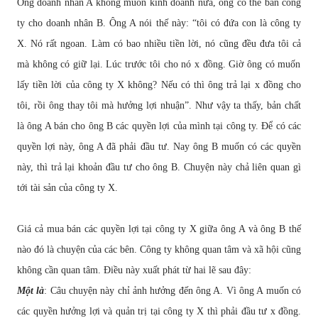
Ông doanh nhân A không mu
ố
n kinh doanh n
ữ
a, ông có th
ể
bán công
ty cho doanh nhân B. Ông A nói th
ế
này: “tôi có
đứ
a con là công ty
X. Nó r
ấ
t ngoan. Làm có bao nhi
ề
u ti
ề
n l
ờ
i, nó c
ũ
ng
đề
u
đư
a tôi c
ả
mà không có gi
ữ
l
ạ
i. Lúc tr
ướ
c tôi cho nó x
đồ
ng. Gi
ờ
ông có mu
ố
n
l
ấ
y ti
ề
n l
ờ
i c
ủ
a công ty X không? N
ế
u có thì ông tr
ả
l
ạ
i x
đồ
ng cho
tôi, r
ồ
i ông thay tôi mà h
ưở
ng l
ợ
i nhu
ậ
n”. Nh
ư
v
ậ
y ta th
ấ
y, b
ả
n ch
ấ
t
là ông A bán cho ông B các quy
ề
n l
ợ
i c
ủ
a mình t
ạ
i công ty.
Để
có các
quy
ề
n l
ợ
i này, ông A
đ
ã ph
ả
i
đầ
u t
ư
. Nay ông B mu
ố
n có các quy
ề
n
này, thì tr
ả
l
ạ
i kho
ả
n
đầ
u t
ư
cho ông B. Chuy
ệ
n này ch
ả
liên quan gì
t
ớ
i tài s
ả
n c
ủ
a công ty X.
Giá c
ả
mua bán các quy
ề
n l
ợ
i t
ạ
i công ty X gi
ữ
a ông A và ông B th
ế
nào
đ
ó là chuy
ệ
n c
ủ
a các bên. Công ty không quan tâm và xã h
ộ
i c
ũ
ng
không c
ầ
n quan tâm.
Đ
i
ề
u này xu
ấ
t phát t
ừ
hai l
ẽ
sau
đ
ây:
M
ộ
t là
: Câu chuy
ệ
n này ch
ỉ
ả
nh h
ưở
ng
đế
n ông A. Vì ông A mu
ố
n có
các quy
ề
n h
ưở
ng l
ợ
i và qu
ả
n tr
ị
t
ạ
i công ty X thì ph
ả
i
đầ
u t
ư
x
đồ
ng.