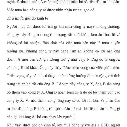
ngh
ĩ
a là doanh nhân A ch
ấ
p nh
ậ
n b
ỏ
đ
i toàn b
ộ
s
ố
ti
ề
n
đầ
u t
ư
lúc
đầ
u.
Vi
ệ
c mua bán công ty s
ẽ
đượ
c nhìn nh
ậ
n t
ừ
hai góc
độ
:
Th
ứ
nh
ấ
t
: góc
độ
kinh t
ế
Ng
ườ
i mua
đạ
t
đượ
c l
ợ
i ích gì khi mua công ty này? Thông th
ườ
ng,
công ty này
đ
ang
ở
trong tình tr
ạ
ng r
ấ
t khó kh
ă
n, làm
ă
n thua l
ỗ
và
không có l
ợ
i nhu
ậ
n. B
ả
n ch
ấ
t c
ủ
a vi
ệ
c mua bán này là mua quy
ề
n
h
ưở
ng l
ợ
i. Nh
ư
ng công ty này
đ
ang làm
ă
n không có l
ờ
i nên ông
doanh A m
ớ
i bán v
ớ
i giá t
ượ
ng tr
ư
ng nh
ư
v
ậ
y. Nh
ư
ng
đ
ó là ông A,
còn ông B thì khác. Ông này th
ấ
y
đượ
c tri
ể
n v
ọ
ng c
ủ
a vi
ệ
c phát tri
ể
n.
Tri
ể
n v
ọ
ng này có th
ể
có
đượ
c nh
ờ
nh
ữ
ng h
ướ
ng
đ
i m
ớ
i c
ộ
ng v
ớ
i tình
tr
ạ
ng tài chính t
ố
t c
ủ
a ông B.
Để
v
ự
c d
ậ
y công ty X, ông B s
ẵ
n sàng
b
ỏ
thêm vào công ty X. Ông B hoàn toàn có lí do
để
b
ỏ
thêm v
ố
n vào
công ty X. Vì n
ế
u thành công, ông này s
ẽ
có l
ợ
i r
ấ
t l
ớ
n. Vì ph
ầ
n
đầ
u
t
ư
lúc
đầ
u, ông B không c
ầ
n ph
ả
i
đầ
u t
ư
mà ch
ỉ
ti
ế
p qu
ả
n nh
ữ
ng gì
còn l
ạ
i khi ông A “b
ỏ
c
ủ
a ch
ạ
y l
ấ
y ng
ườ
i”.
Nh
ư
v
ậ
y, d
ướ
i góc
độ
kinh t
ế
, khi mua công ty v
ớ
i giá 1 USD, ng
ườ
i