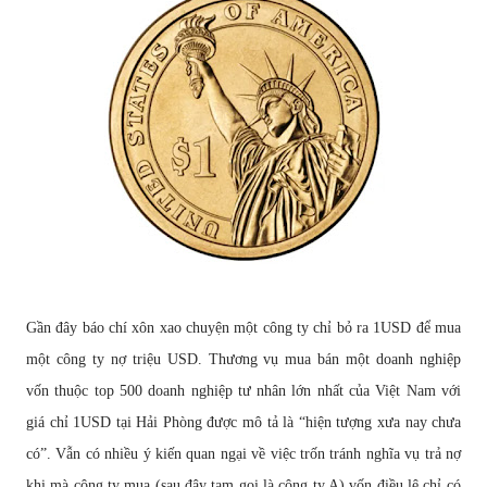
G
ầ
n
đ
ây báo chí xôn xao chuy
ệ
n m
ộ
t công ty ch
ỉ
b
ỏ
ra 1USD
để
mua
m
ộ
t công ty n
ợ
tri
ệ
u USD. Th
ươ
ng v
ụ
mua bán m
ộ
t doanh nghi
ệ
p
v
ố
n thu
ộ
c top 500 doanh nghi
ệ
p t
ư
nhân l
ớ
n nh
ấ
t c
ủ
a Vi
ệ
t Nam v
ớ
i
giá ch
ỉ
1USD t
ạ
i H
ả
i Phòng
đượ
c mô t
ả
là “hi
ệ
n t
ượ
ng x
ư
a nay ch
ư
a
có”. V
ẫ
n có nhi
ề
u ý ki
ế
n quan ng
ạ
i v
ề
vi
ệ
c tr
ố
n tránh ngh
ĩ
a v
ụ
tr
ả
n
ợ
khi mà công ty mua (sau
đ
ây t
ạ
m g
ọ
i là công ty A) v
ố
n
đ
i
ề
u l
ệ
ch
ỉ
có