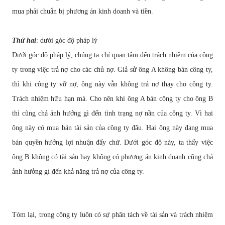
mua ph
ả
i chu
ẩ
n b
ị
ph
ươ
ng án kinh doanh và ti
ề
n.
Th
ứ
hai
: d
ướ
i góc
độ
pháp lý
D
ướ
i góc
độ
pháp lý, chúng ta ch
ỉ
quan tâm
đế
n trách nhi
ệ
m c
ủ
a công
ty trong vi
ệ
c tr
ả
n
ợ
cho các ch
ủ
n
ợ
. Gi
ả
s
ử
ông A không bán công ty,
thì khi công ty v
ỡ
n
ợ
, ông này v
ẫ
n không tr
ả
n
ợ
thay cho công ty.
Trách nhi
ệ
m h
ữ
u h
ạ
n mà. Cho nên khi ông A bán công ty cho ông B
thì c
ũ
ng ch
ả
ả
nh h
ưở
ng gì
đế
n tình tr
ạ
ng n
ợ
n
ầ
n c
ủ
a công ty. Vì hai
ông này có mua bán tài s
ả
n c
ủ
a công ty
đ
âu. Hai ông này
đ
ang mua
bán quy
ề
n h
ưở
ng l
ợ
i nhu
ậ
n
đấ
y ch
ứ
. D
ướ
i góc
độ
này, ta th
ấ
y vi
ệ
c
ông B không có tài s
ả
n hay không có ph
ươ
ng án kinh doanh c
ũ
ng ch
ả
ả
nh h
ưở
ng gì
đế
n kh
ả
n
ă
ng tr
ả
n
ợ
c
ủ
a công ty.
Tóm l
ạ
i, trong công ty luôn có s
ự
phân tách v
ề
tài s
ả
n và trách nhi
ệ
m